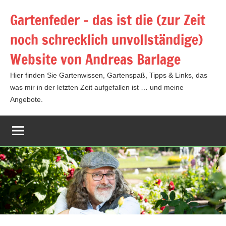
Zum
Gartenfeder – das ist die (zur Zeit
Inhalt
noch schrecklich unvollständige)
springen
Website von Andreas Barlage
Hier finden Sie Gartenwissen, Gartenspaß, Tipps & Links, das
was mir in der letzten Zeit aufgefallen ist … und meine
Angebote.