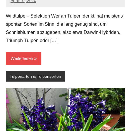
April 10, 2020
Andreas
2 Kommentare
Barlage
Wildtulpe – Selektion Wer an Tulpen denkt, hat meistens
spontan Sorten im Sinn, die lang genug sind, um
Schnittblumen abzugeben, also etwa Darwin-Hybriden,
Triumph-Tulpen oder […]
Weiterlesen
Tulpenarten & Tulpensorten