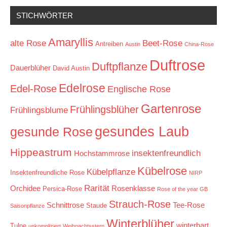
STICHWÖRTER
Amaryllis
alte Rose
Beet-Rose
Antreiben
Austin
China-Rose
Duftrose
Duftpflanze
Dauerblüher
David Austin
Edelrose
Edel-Rose
Englische Rose
Gartenrose
Frühlingsblüher
Frühlingsblume
gesundes Laub
gesunde Rose
Hippeastrum
insektenfreundlich
Hochstammrose
Kübelrose
Kübelpflanze
Insektenfreundliche Rose
NIRP
Rarität
Orchidee
Rosenklasse
Persica-Rose
Rose of the year GB
Strauch-Rose
Schnittrose
Tee-Rose
Staude
Saisonpflanze
Winterblüher
winterhart
Tulpe
unkompliziert
Weihnachtsstern