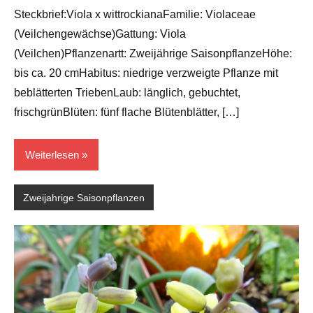
Barlage
Steckbrief:Viola x wittrockianaFamilie: Violaceae
(Veilchengewächse)Gattung: Viola
(Veilchen)Pflanzenartt: Zweijährige SaisonpflanzeHöhe:
bis ca. 20 cmHabitus: niedrige verzweigte Pflanze mit
beblätterten TriebenLaub: länglich, gebuchtet,
frischgrünBlüten: fünf flache Blütenblätter, […]
Weiterlesen
Zweijahrige Saisonpflanzen