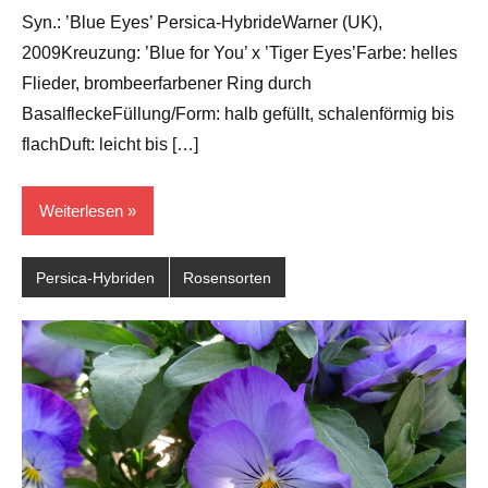
Barlage
Syn.: ’Blue Eyes’ Persica-HybrideWarner (UK),
2009Kreuzung: ’Blue for You’ x ’Tiger Eyes’Farbe: helles
Flieder, brombeerfarbener Ring durch
BasalfleckeFüllung/Form: halb gefüllt, schalenförmig bis
flachDuft: leicht bis […]
Weiterlesen
Persica-Hybriden
Rosensorten