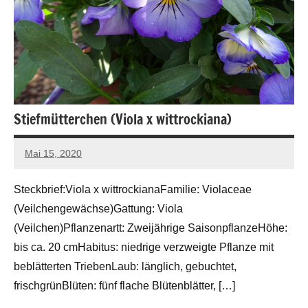
Stiefmütterchen (Viola x wittrockiana)
Mai 15, 2020
Andreas
Barlage
Steckbrief:Viola x wittrockianaFamilie: Violaceae
(Veilchengewächse)Gattung: Viola
(Veilchen)Pflanzenartt: Zweijährige SaisonpflanzeHöhe:
bis ca. 20 cmHabitus: niedrige verzweigte Pflanze mit
beblätterten TriebenLaub: länglich, gebuchtet,
frischgrünBlüten: fünf flache Blütenblätter, […]