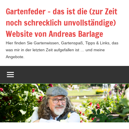
Zum
Gartenfeder – das ist die (zur Zeit
Inhalt
noch schrecklich unvollständige)
springen
Website von Andreas Barlage
Hier finden Sie Gartenwissen, Gartenspaß, Tipps & Links, das
was mir in der letzten Zeit aufgefallen ist … und meine
Angebote.