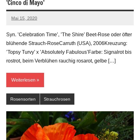
’Cinco di Mayo’
Mai 15, 2020
Andreas
Barlage
Syn. ’Celebration Time’, ’The Shire’ Beet-Rose oder öfter
blühende Strauch-RoseCarruth (USA), 2006Kreuzung:
’Topsy Turvy’ x ’Absolutely Fabulous’Farbe: Signalrot bis
rostrot, beim Verblühen rauchig rosarot, gelbe […]
Weiterlesen
Rosensorten
Strauchrosen