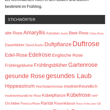
bestimmt im Frühling.
STICHWÖRTER
Amaryllis
alte Rose
Beet-Rose
Antreiben
Austin
China-Rose
Duftrose
Duftpflanze
Dauerblüher
David Austin
Edelrose
Edel-Rose
Englische Rose
Gartenrose
Frühlingsblüher
Frühlingsblume
gesundes Laub
gesunde Rose
Hippeastrum
insektenfreundlich
Hochstammrose
Kübelrose
Kübelpflanze
Insektenfreundliche Rose
NIRP
Rarität
Orchidee
Rosenklasse
Persica-Rose
Rose of the year GB