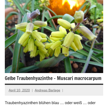
Gelbe Traubenhyazinthe – Muscari macrocarpum
April 10, 2020
Andreas Barlage
Traubenhyazinthen blühen blau … oder weiß … oder