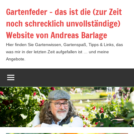
Zum
Gartenfeder – das ist die (zur Zeit
Inhalt
noch schrecklich unvollständige)
springen
Website von Andreas Barlage
Hier finden Sie Gartenwissen, Gartenspaß, Tipps & Links, das
was mir in der letzten Zeit aufgefallen ist … und meine
Angebote.