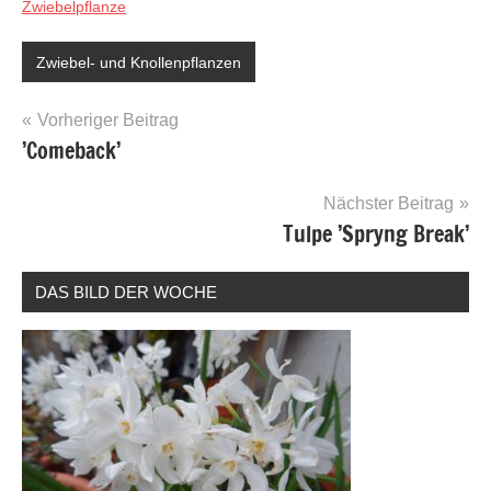
Zwiebelpflanze
Zwiebel- und Knollenpflanzen
Beitragsnavigation
Vorheriger Beitrag
’Comeback’
Nächster Beitrag
Tulpe ’Spryng Break’
DAS BILD DER WOCHE