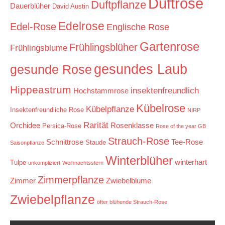
Duftrose
Duftpflanze
Dauerblüher
David Austin
Edelrose
Edel-Rose
Englische Rose
Gartenrose
Frühlingsblüher
Frühlingsblume
gesundes Laub
gesunde Rose
Hippeastrum
insektenfreundlich
Hochstammrose
Kübelrose
Kübelpflanze
Insektenfreundliche Rose
NIRP
Rarität
Orchidee
Rosenklasse
Persica-Rose
Rose of the year GB
Strauch-Rose
Schnittrose
Tee-Rose
Staude
Saisonpflanze
Winterblüher
winterhart
Tulpe
unkompliziert
Weihnachtsstern
Zimmerpflanze
Zimmer
Zwiebelblume
Zwiebelpflanze
öfter blühende Strauch-Rose