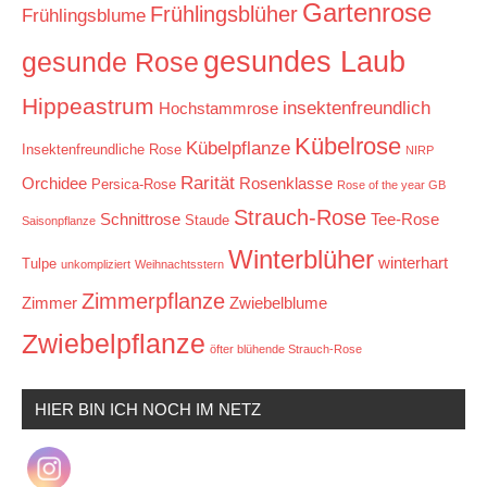
Gartenrose
Frühlingsblüher
Frühlingsblume
gesundes Laub
gesunde Rose
Hippeastrum
insektenfreundlich
Hochstammrose
Kübelrose
Kübelpflanze
Insektenfreundliche Rose
NIRP
Rarität
Orchidee
Rosenklasse
Persica-Rose
Rose of the year GB
Strauch-Rose
Schnittrose
Tee-Rose
Staude
Saisonpflanze
Winterblüher
winterhart
Tulpe
unkompliziert
Weihnachtsstern
Zimmerpflanze
Zimmer
Zwiebelblume
Zwiebelpflanze
öfter blühende Strauch-Rose
HIER BIN ICH NOCH IM NETZ