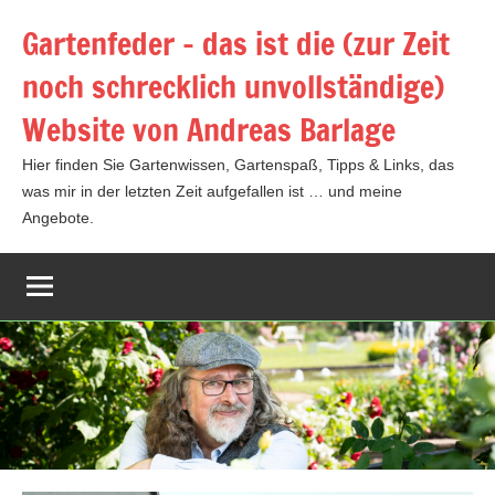
Zum
Gartenfeder – das ist die (zur Zeit
Inhalt
noch schrecklich unvollständige)
springen
Website von Andreas Barlage
Hier finden Sie Gartenwissen, Gartenspaß, Tipps & Links, das
was mir in der letzten Zeit aufgefallen ist … und meine
Angebote.