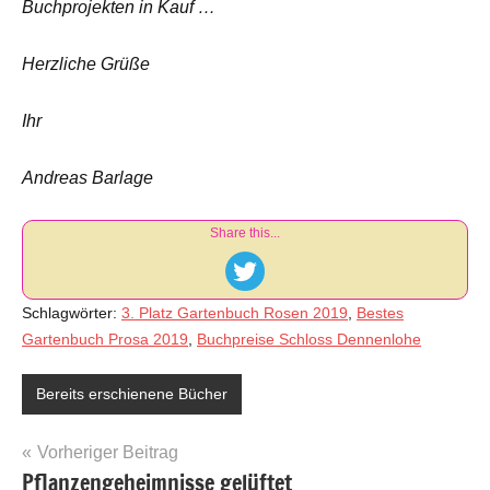
Buchprojekten in Kauf …
Herzliche Grüße
Ihr
Andreas Barlage
Share this...
Schlagwörter:
3. Platz Gartenbuch Rosen 2019
,
Bestes
Gartenbuch Prosa 2019
,
Buchpreise Schloss Dennenlohe
Bereits erschienene Bücher
Beitragsnavigation
Vorheriger Beitrag
Pflanzengeheimnisse gelüftet