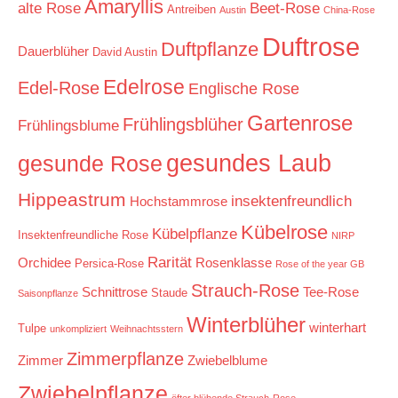
Amaryllis
alte Rose
Beet-Rose
Antreiben
Austin
China-Rose
Duftrose
Duftpflanze
Dauerblüher
David Austin
Edelrose
Edel-Rose
Englische Rose
Gartenrose
Frühlingsblüher
Frühlingsblume
gesundes Laub
gesunde Rose
Hippeastrum
insektenfreundlich
Hochstammrose
Kübelrose
Kübelpflanze
Insektenfreundliche Rose
NIRP
Rarität
Orchidee
Rosenklasse
Persica-Rose
Rose of the year GB
Strauch-Rose
Schnittrose
Tee-Rose
Staude
Saisonpflanze
Winterblüher
winterhart
Tulpe
unkompliziert
Weihnachtsstern
Zimmerpflanze
Zimmer
Zwiebelblume
Zwiebelpflanze