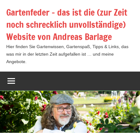
Zum
Gartenfeder – das ist die (zur Zeit
Inhalt
noch schrecklich unvollständige)
springen
Website von Andreas Barlage
Hier finden Sie Gartenwissen, Gartenspaß, Tipps & Links, das
was mir in der letzten Zeit aufgefallen ist … und meine
Angebote.