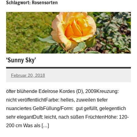
Schlagwort:
Rosensorten
‘Sunny Sky’
Februar 20, 2018
Andreas
2 Kommentare
Barlage
öfter blühende Edelrose Kordes (D), 2009Kreuzung:
nicht veröffentlichtFarbe: helles, zuweilen tiefer
nuanciertes GelbFüllung/Form: gut gefüllt, gelegentlich
sehr elegantDuft: leicht, nach süßen FrüchtenHöhe: 120-
200 cm Was als […]