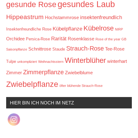
gesundes Laub
gesunde Rose
Hippeastrum
insektenfreundlich
Hochstammrose
Kübelrose
Kübelpflanze
Insektenfreundliche Rose
NIRP
Rarität
Orchidee
Rosenklasse
Persica-Rose
Rose of the year GB
Strauch-Rose
Schnittrose
Tee-Rose
Staude
Saisonpflanze
Winterblüher
winterhart
Tulpe
unkompliziert
Weihnachtsstern
Zimmerpflanze
Zimmer
Zwiebelblume
Zwiebelpflanze
öfter blühende Strauch-Rose
HIER BIN ICH NOCH IM NETZ