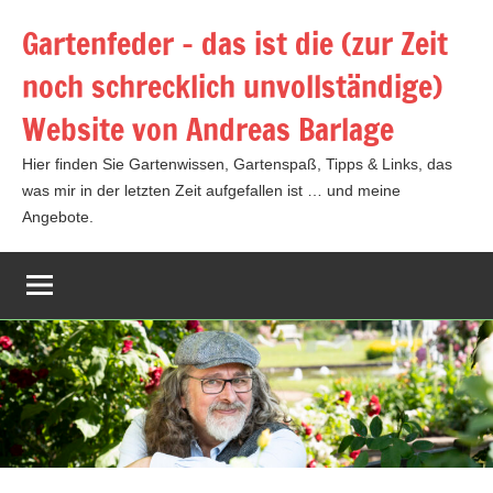
Zum
Gartenfeder – das ist die (zur Zeit
Inhalt
noch schrecklich unvollständige)
springen
Website von Andreas Barlage
Hier finden Sie Gartenwissen, Gartenspaß, Tipps & Links, das
was mir in der letzten Zeit aufgefallen ist … und meine
Angebote.