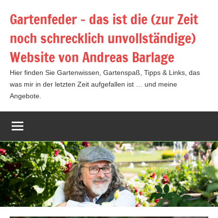
Zum
Gartenfeder – das ist die (zur Zeit
Inhalt
noch schrecklich unvollständige)
springen
Website von Andreas Barlage
Hier finden Sie Gartenwissen, Gartenspaß, Tipps & Links, das
was mir in der letzten Zeit aufgefallen ist … und meine
Angebote.