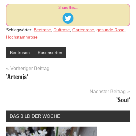
Share this...
Schlagwörter:
Beetrose
,
Duftrose
,
Gartenrose
,
gesunde Rose
,
Hochstammrose
Beetrosen
Rosensorten
Beitragsnavigation
Vorheriger Beitrag
’Artemis’
Nächster Beitrag
’Soul’
DAS BILD DER WOCHE