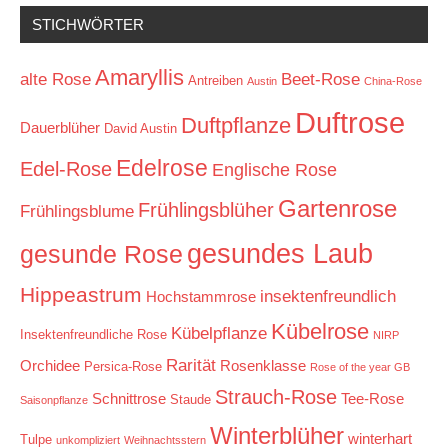
STICHWÖRTER
Amaryllis
alte Rose
Beet-Rose
Antreiben
Austin
China-Rose
Duftrose
Duftpflanze
Dauerblüher
David Austin
Edelrose
Edel-Rose
Englische Rose
Gartenrose
Frühlingsblüher
Frühlingsblume
gesundes Laub
gesunde Rose
Hippeastrum
insektenfreundlich
Hochstammrose
Kübelrose
Kübelpflanze
Insektenfreundliche Rose
NIRP
Rarität
Orchidee
Rosenklasse
Persica-Rose
Rose of the year GB
Strauch-Rose
Schnittrose
Tee-Rose
Staude
Saisonpflanze
Winterblüher
winterhart
Tulpe
unkompliziert
Weihnachtsstern