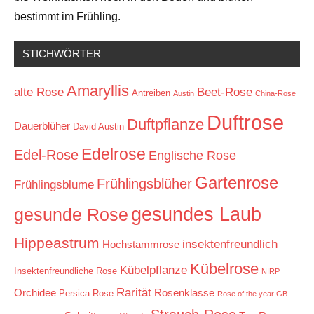
bestimmt im Frühling.
STICHWÖRTER
Amaryllis
alte Rose
Beet-Rose
Antreiben
Austin
China-Rose
Duftrose
Duftpflanze
Dauerblüher
David Austin
Edelrose
Edel-Rose
Englische Rose
Gartenrose
Frühlingsblüher
Frühlingsblume
gesundes Laub
gesunde Rose
Hippeastrum
insektenfreundlich
Hochstammrose
Kübelrose
Kübelpflanze
Insektenfreundliche Rose
NIRP
Rarität
Orchidee
Rosenklasse
Persica-Rose
Rose of the year GB