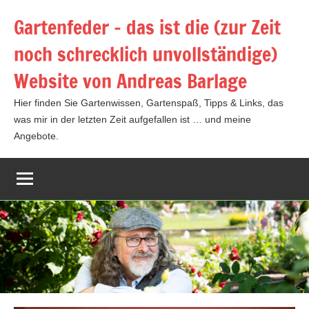
Zum
Gartenfeder – das ist die (zur Zeit
Inhalt
noch schrecklich unvollständige)
springen
Website von Andreas Barlage
Hier finden Sie Gartenwissen, Gartenspaß, Tipps & Links, das
was mir in der letzten Zeit aufgefallen ist … und meine
Angebote.