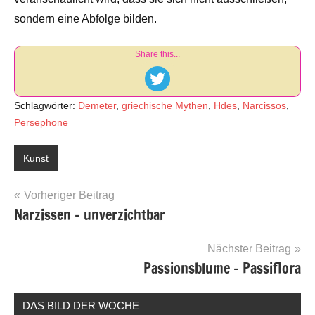
sondern eine Abfolge bilden.
Share this...
Schlagwörter:
Demeter
,
griechische Mythen
,
Hdes
,
Narcissos
,
Persephone
Kunst
Beitragsnavigation
Vorheriger Beitrag
Narzissen – unverzichtbar
Nächster Beitrag
Passionsblume – Passiflora
DAS BILD DER WOCHE