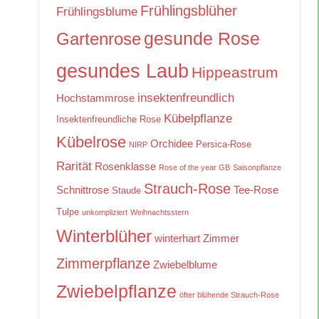
Frühlingsblüher
Frühlingsblume
gesunde Rose
Gartenrose
gesundes Laub
Hippeastrum
insektenfreundlich
Hochstammrose
Kübelpflanze
Insektenfreundliche Rose
Kübelrose
Orchidee
Persica-Rose
NIRP
Rarität
Rosenklasse
Rose of the year GB
Saisonpflanze
Strauch-Rose
Schnittrose
Tee-Rose
Staude
Tulpe
unkompliziert
Weihnachtsstern
Winterblüher
winterhart
Zimmer
Zimmerpflanze
Zwiebelblume
Zwiebelpflanze
öfter blühende Strauch-Rose