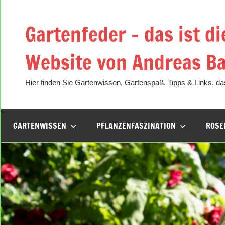
Zum
Inhalt
Gartenfeder – das ist di
springen
Website von Andreas Ba
Hier finden Sie Gartenwissen, Gartenspaß, Tipps & Links, das
GARTENWISSEN
PFLANZENFASZINATION
ROSE